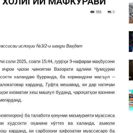
ТО ХОЛИГИИ МАФКУРАВӢ
555
0
ассисаи ислоҳии №3/2-и шаҳри Ваҳдат
и соли 2025, соати 15:44, гурӯҳи 9-нафараи маҳбусони
иҷрои ҷазои ҷиноятии Вазорати адлияи Ҷумҳурии
дсохти халандаю бурранда, ба кормандони масъул –
алокатовар карданд. Гуфта мешавад, ки дар натиҷаи
аҳои хизматии хеш машғул буданд, ҷароҳатҳои вазнини
мегарданд.
инояткорон)
ба талаботи қонунии маъмурияти муассиса
ои худсохти оҳанини нӯгтез ва халанда, аъмоли
лош карданд, ки сарбозони ҳифозатии муассисаро ба