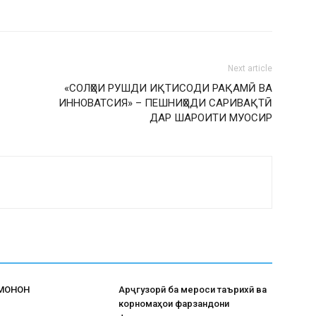
Next article
«СОЛҲОИ РУШДИ ИҚТИСОДИ РАҚАМӢ ВА
ИННОВАТСИЯ» – ПЕШНИҲОДИ САРИВАҚТӢ
ДАР ШАРОИТИ МУОСИР
АМОНОН
Арҷгузорӣ ба мероси таърихӣ ва
корномаҳои фарзандони