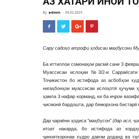
АЗ ХАТАРИ ҶИНОӢ 
By
admin
-
06.02.2025
Сару садоҳо атрофи ҳодисаи маҳбусони Му
Ба иттиллои сомонаҳои расмӣ сани 3 феврал
Муассисаи ислоҳии №3/2-и Сарраёсати 
Тоҷикистон бо истифода аз асбобҳои ху
нигаҳбонҳои муассисаи ислоҳотӣ ҳуҷуми ҳ
ҳамла 3 нафар корманд, ки ба иҷрои вазиф
ҷисмонӣ бардошта, дар беморхона бистарӣ 
Дар ҷараёни ҳодиса “маҳбусон”
(дар асл, ҷ
итоат накарда, бо истифода аз кордҳ
ҷинояткоронаи худро давом доданд ва та