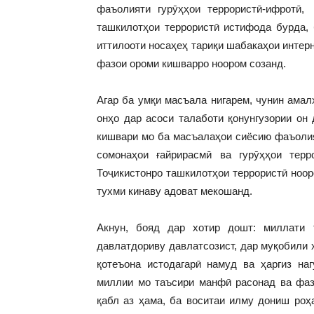
фаъолияти гурӯҳҳои террористӣ-ифротӣ
ташкилотҳои террористӣ истифода бурда, 
иттилооти носаҳеҳ тариқи шабакаҳои интер
фазои ороми кишварро ноором созанд.
Агар ба умқи масъала нигарем, чунин амал
онҳо дар асоси талаботи қонунгузории он
кишвари мо ба масъалаҳои сиёсию фаъолия
сомонаҳои ғайрирасмӣ ва гурӯҳҳои тер
Тоҷикистонро ташкилотҳои террористӣ ноор
тухми кинаву адоват мекошанд.
Акнун, бояд дар хотир дошт: миллати 
давлатдориву давлатсозист, дар муқобили 
қотеъона истодагарӣ намуд ва ҳаргиз на
миллии мо таъсири манфӣ расонад ва фаз
қабл аз ҳама, ба воситаи илму дониш ро