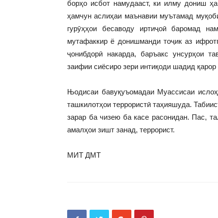
борҳо исбот намудааст, ки илму дониш ҳ
ҳамчун аслиҳаи маънавии муътамад муқоби
гурӯҳҳои бесаводу иртиҷоӣ баромад на
мутафаккир ё донишманди тоҷик аз ифротг
ҷонибдорӣ накарда, баръакс унсурҳои т
заифии сиёсиро зери интиқоди шадид қарор 
Њодисаи бавуқуъомадаи Муассисаи ислоҳи
ташкилотҳои террористӣ таҳияшуда. Табиист
зарар ба чизею ба касе расонидан. Пас, т
амалҳои зишт занад, террорист.
МИТ ДМТ