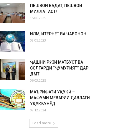
ПЕШВОИ ВАҲДАТ, ПЕШВОИ
МИЛЛАТ АСТ!
15.06.2025
ИЛМ, ИТЕРНЕТ ВА ҶАВОНОН
08.05.2023
ҶАШНИ РӮЗИ МАТБУОТ ВА
СОЛГАРДИ “ҶУМҲУРИЯТ” ДАР
ДМТ
06.03.2025
МАЪРИФАТИ ҲУҚУҚӢ –
МАФҲУМИ МЕҲВАРИИ ДАВЛАТИ
ҲУҚУҚБУНЁД
09.12.2024
Load more