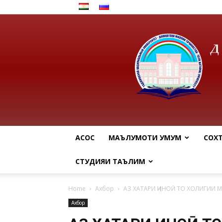
АСОСӢ
МАЪЛУМОТИ УМУМӢ
СОХ
СТУДИЯИ ТАЪЛИМӢ
Home
Ахбор
АЗ ХАТАРИ ҶИНОӢ ТО ХОЛИГИИ 
Ахбор