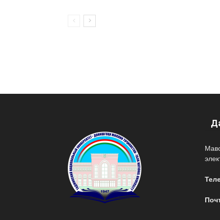
Д
Мав
эле
Тел
Поч