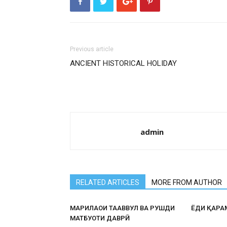
Previous article
ANCIENT HISTORICAL HOLIDAY
admin
RELATED ARTICLES
MORE FROM AUTHOR
МАРҲИЛАҲОИ ТАҲАВВУЛ ВА РУШДИ
ЁДИ ҚАҲР
МАТБУОТИ ДАВРӢ