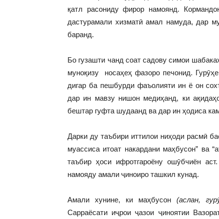
қатл расониду фирор намоянд. Кормандо
дастурамали хизматӣ амал намуда, дар м
баранд.
Бо гузашти чанд соат садову симои шабака
муноқизу носаҳеҳ фазоро печонид. Гурӯҳе 
дигар ба пешбурди фаъолияти ин ё он сох
дар ин мавзу нишон медиҳанд, ки ақидаҳ
бештар гуфта шудаанд ва дар ин ҳодиса кам
Дарки ду таъбири иттилои ниҳоди расмӣ ба
муассиса итоат накардани маҳбусон” ва “
таъбир ҳоси ифротгароёну ошӯбчиён аст
намояду амали ҷиноиро ташкил кунад.
Амали хунине, ки маҳбусон
(аслан, гу
Сарраёсати иҷрои ҷазои ҷиноятии Вазора