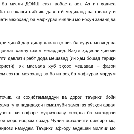
, ба мисли ДОИШ сахт вобаста аст. Аз ин ҳодиса
ба он оҳанги сиёсию давлатӣ медиҳанд ва тавассути
нетӣ мехоҳанд ба мафкураи миллии мо нохун зананд ва
ҳои ҷиноӣ дар дигар давлатҳо низ ба вуҷуъ меоянд ва
 давлат ҳаллу фасл мегарданд. Вақте ҳодисаи ҷиноии
ти давлатӣ рабт дода мешавад (ин ҳам бошад тариқи
рористӣ), як масъала хуб эҳсос мешавад – фазои
ом сохтан мехоҳанд ва бо ин роҳ ба мафкураи мардум
тоҷик, ки соҳибтаммаддун ва дорои таърихи бойи
ҳама гуна падидаҳои номатлуби замон аз рӯзҳои аввал
гузошт, ки нафаре муғризонаву огоҳона ба мафкураи
ои моро ноором созад. Чунин афзалияти сиёсиро мо,
ҳандозӣ намудем. Таърихи афкору андешаи миллии мо