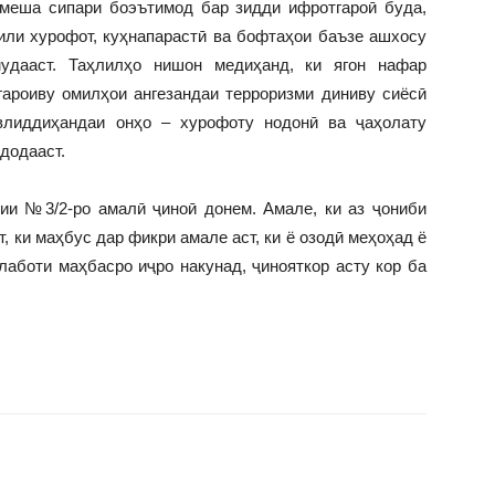
амеша сипари боэътимод бар зидди ифротгароӣ буда,
ли хурофот, куҳнапарастӣ ва бофтаҳои баъзе ашхосу
мудааст. Таҳлилҳо нишон медиҳанд, ки ягон нафар
ароиву омилҳои ангезандаи терроризми диниву сиёсӣ
авлиддиҳандаи онҳо – хурофоту нодонӣ ва ҷаҳолату
додааст.
и №3/2-ро амалӣ ҷиноӣ донем. Амале, ки аз ҷониби
, ки маҳбус дар фикри амале аст, ки ё озодӣ меҳоҳад ё
алаботи маҳбасро иҷро накунад, ҷинояткор асту кор ба