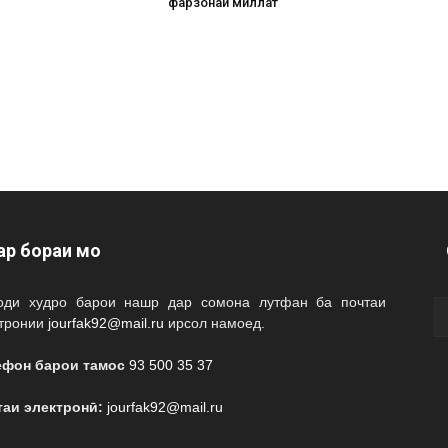
фарзонаи миллат
ар бораи мо
оди худро барои нашр дар сомона лутфан ба почтаи
ктронии
jourfak92@mail.ru
ирсол намоед.
ефон барои тамос
93 500 35 37
таи электронӣ:
jourfak92@mail.ru