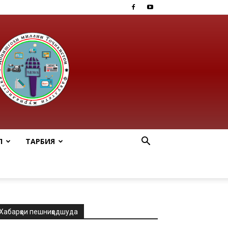
Ӣ
ТАРБИЯ
Хабарҳои пешниҳодшуда