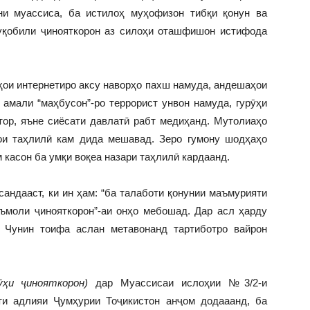
ни муассиса, ба истилоҳ муҳофизон тибқи қонун ва
уқобили ҷинояткорон аз силоҳи оташфишон истифода
ҳои интернетиро аксу наворҳо пахш намуда, андешаҳои
амали “маҳбусон”-ро террорист унвон намуда, гурӯҳи
тор, яъне сиёсати давлатӣ рабт медиҳанд. Мутолиаҳо
ои таҳлилӣ кам дида мешавад. Зеро гумону шодҳаҳо
 касон ба умқи воқеа назари таҳлилӣ кардаанд.
сандааст, ки ин ҳам: “ба талаботи қонунии маъмурияти
аъмоли ҷинояткорон”-аи онҳо мебошад. Дар асл ҳарду
. Чунин тоифа аслан метавонанд тартиботро вайрон
рӯҳи ҷинояткорон)
дар Муассисаи ислоҳии №3/2-и
ти адлияи Ҷумҳурии Тоҷикистон анҷом додааанд, ба