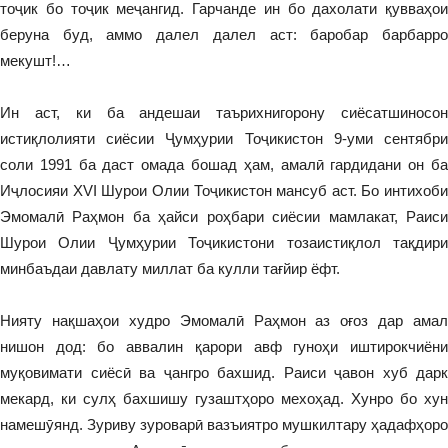
тоҷик бо тоҷик меҷангид. Гарчанде ин бо дахолати қувваҳои
беруна буд, аммо далел далел аст: баробар барбарро
мекушт!…
Ин аст, ки ба андешаи таърихнигорону сиёсатшиносон
истиқлолияти сиёсии Ҷумҳурии Тоҷикистон 9-уми сентябри
соли 1991 ба даст омада бошад ҳам, амалӣ гардидани он ба
Иҷлосияи XVI Шурои Олии Тоҷикистон мансуб аст. Бо интихоби
Эмомалӣ Раҳмон ба ҳайси роҳбари сиёсии мамлакат, Раиси
Шурои Олии Ҷумҳурии Тоҷикистони тозаистиқлол тақдири
минбаъдаи давлату миллат ба кулли тағйир ёфт.
Нияту нақшаҳои худро Эмомалӣ Раҳмон аз оғоз дар амал
нишон дод: бо аввалин қарори авф гуноҳи иштирокчиёни
муқовимати сиёсӣ ва ҷангро бахшид. Раиси ҷавон хуб дарк
мекард, ки сулҳ бахшишу гузаштҳоро мехоҳад. Хунро бо хун
намешӯянд. Зуриву зуроварӣ вазъиятро мушкилтару ҳадафҳоро