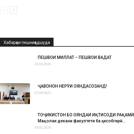
Хабарҳои пешниҳодшуда
ПЕШВОИ МИЛЛАТ – ПЕШВОИ ВАҲДАТ
23.06.2026
ҶАВОНОН НЕРӮИ ОЯНДАСОЗАНД!
07.04.2025
ТОҶИКИСТОН БО ОЯНДАИ ИҚТИСОДИ РАҚАМӢ
Мақолаи декани факултети ба ҳисобгирӣ...
05.02.2026