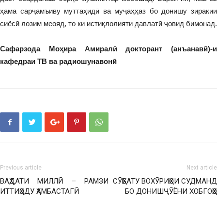
ҳама сарҷамъиву муттаҳидӣ ва муҷаҳҳаз бо донишу зиракии
сиёсӣ лозим меояд, то ки истиқлолияти давлатӣ ҷовид бимонад.
Сафарзода Моҳира Амиралӣ докторант (анъанавӣ)-и
кафедраи ТВ ва радиошунавонӣ
Previous article
Next article
ВАҲДАТИ МИЛЛӢ – РАМЗИ
СӮҲБАТУ ВОХӮРИҲОИ СУДМАНД
ИТТИҲОДУ ҲАМБАСТАГӢ
БО ДОНИШҶӮЁНИ ХОБГОҲҲО