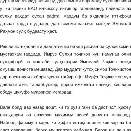
дуртар мегузорад. Аз ин рӯ, дар тамоми баромаду суханрониҳои
ӯ, ки тариқи ВАО инъикосу интишор гардидаанд, пайваста аз
сулҳу ваҳдат сухан рафта, мардум ба якдиливу иттифоқӣ
даъват карда шудаанд, дар тамоми вазъият мавқеи Эмомалӣ
Раҳмон сулҳ будаасту ҳаст.
Решаи истиқлолияти давлатии мо баъди расиан ба сулҳи комил
мустаҳкам гардида. Имрӯз Сулҳи тоҷикон чун намунаи олии
сулҳофарӣ ва мактаби сулҳофарии Эмомалӣ Раҳмон лоиқи
омӯзиш дониста мешавад. Дар муддати кӯтоҳ симои Тоҷикистон
дар воситаҳои ахбори ҷаҳон тағйир ёфт. Имрӯз Тоҷикистон чун
давлати амн, ташаббускор, дорои имконоти сайёҳӣ, кишвари
ободу шукуфо муаррифӣ мегардад.
Вале бояд дар назар дошт, ки то рӯзи ганҷ ба даст аст, ҳифзу
нигаҳдории он вазифаи муҳимму асосӣ дониста мешавад.
Набояд фаромӯш кард, ки ҳифзи истиқлолияти кишвар аз ба
даст оварданаш борҳо мушкилтар мебошад. Барои ин, пеш аз