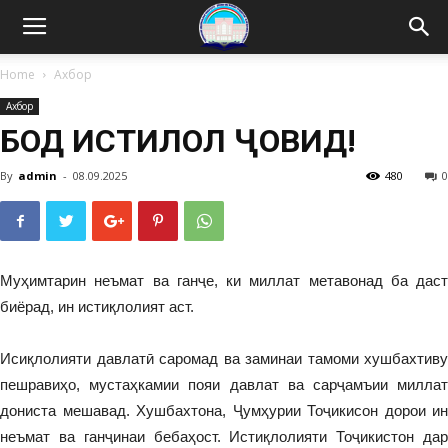
Home
Ахбор
Ахбор
БОД ИСТИҚЛОЛ ҶОВИД!
By
admin
-
08.09.2025
480
0
Муҳимтарин неъмат ва ганҷе, ки миллат метавонад ба даст
биёрад, ин истиқлолият аст.
Исиқлолияти давлатӣ саромад ва заминаи тамоми хушбахтиву
пешравиҳо, мустаҳкамии пояи давлат ва сарҷамъии миллат
дониста мешавад. Хушбахтона, Ҷумҳурии Тоҷикисон дорои ин
неъмат ва ганҷинаи бебаҳост. Истиқлолияти Тоҷикистон дар