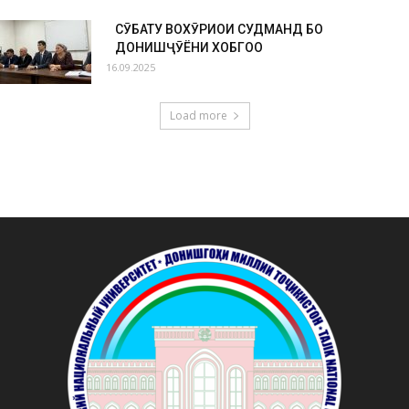
СӮҲБАТУ ВОХӮРИҲОИ СУДМАНД БО
ДОНИШҶӮЁНИ ХОБГОҲҲО
16.09.2025
Load more