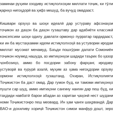
заминаи руҳияи озодиву истиқлолхоҳии миллати тоҷик, ки тӯли
қарнҳо нигоҳдорӣ ва ҳифз мешуд, ба вуҷуд омадааст.
Кишвари орзуҳо ва шоҳи идеалӣ дар устураву афсонаҳои
тоҷикон аз даҳон ба даҳон гузаштаву дар адабиёти классикӣ
консепсияи шоҳи одилу давлати ормонҳо пурратар гардидааст,
ки ин ба мустаҳкамии идеяи истиқлолхоҳӣ ва устувории иродаи
миллат мусоиат менамуд. Баъди пошхӯрии далати Сомониён
тоҷикон ноумед нашуда, аз имтиҳонҳои шадиди таърих бо ҳазор
ҷонбозиҳо, аммо бо посдории забону фарҳанг, иродаву
устуворӣ ва ғурурӣ азалӣ, муҳим аз ҳама нигоҳдории орзуву
ормони истиқлолхоҳӣ гузаштанд. Охиран, Истиқлолияти
Тоҷикистон ба даст омад. Дар гумон буд, ки тамоми имтиҳонҳо
пушти сар шуд, аммо имтиҳони сангину нангин дар пеш буд, ки
таҳдиди навбатӣ барои абадан аз харитаи ҷаҳонӣ нест шудани
номи Тоҷикистонро пеш меовард. Ин ҳам ҷанги шаҳрвандӣ. Дар
ВАО-и дохиливу хориҷӣ Тоҷикистон симои манфур дошт, зеро