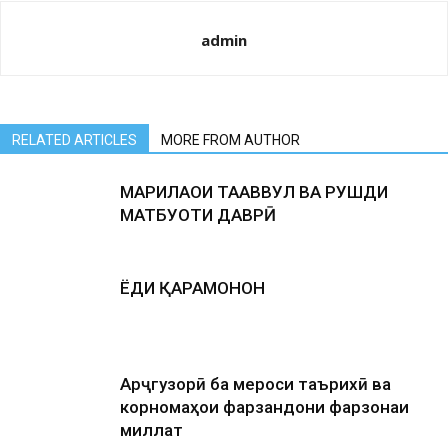
admin
RELATED ARTICLES
MORE FROM AUTHOR
МАРҲИЛАҲОИ ТАҲАВВУЛ ВА РУШДИ
МАТБУОТИ ДАВРӢ
ЁДИ ҚАҲРАМОНОН
Арҷгузорӣ ба мероси таърихӣ ва
корномаҳои фарзандони фарзонаи
миллат