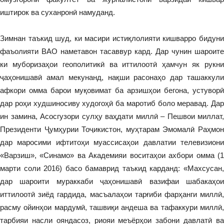
иштирок ва cуханронӣ намуданд.
Зимнан таъкид шуд, ки масири истиқлолияти кишварро бидуни
фаъолияти ВАО наметавон тасаввур кард. Дар чунин шароите
ки муборизаҳои геополитикӣ ва иттилоотӣ ҳамчун як рукни
ҷаҳонишавӣ амал мекунанд, нақши расонаҳо дар ташаккули
афкори омма барои муқовимат ба арзишҳои бегона, устуворӣ
дар роҳи худшиносиву худогоҳӣ ба маротиб боло меравад. Дар
ин замина, Асосгузори сулҳу ваҳдати миллӣ – Пешвои миллат,
Президенти Ҷумҳурии Тоҷикистон, муҳтарам Эмомалӣ Раҳмон
дар маросими ифтитоҳи муассисаҳои давлатии телевизиони
«Варзиш», «Синамо» ва Академияи воситаҳои ахбори омма (1
марти соли 2016) басо бамаврид таъкид карданд: «Махсусан,
дар шароити мураккаби ҷаҳонишавӣ вазифаи шабакаҳои
иттилоотӣ зиёд гардида, масъалаҳои тарғиби фарҳанги миллӣ,
расму ойинҳои мардумӣ, ташвиқи андеша ва тафаккури миллӣ,
тарбияи насли ояндасоз, риояи меъёрҳои забони давлатӣ ва