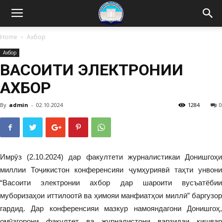
Home
Ахбор
Ахбор
ВАСОИТИ ЭЛЕКТРОНИИ
АХБОР
By
admin
-
02.10.2024
1284
0
Имрӯз (2.10.2024) дар факултети журналистикаи Донишгоҳи
миллии Тоҷикистон конференсияи ҷумҳуриявӣ таҳти унвони
“Васоити электронии ахбор дар шароити вусъатёбии
муборизаҳои иттилоотӣ ва ҳимояи манфиатҳои миллӣ” баргузор
гардид. Дар конференсияи мазкур намояндагони Донишгоҳ,
омӯзгорони факултет ва журналистони варзидаи кишвар