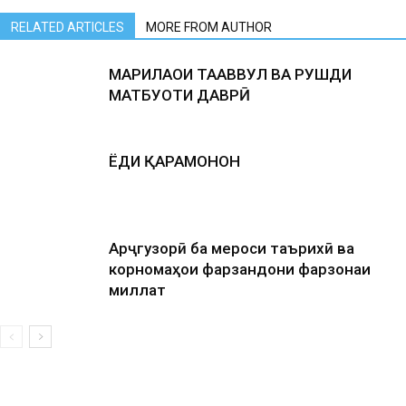
RELATED ARTICLES
MORE FROM AUTHOR
МАРҲИЛАҲОИ ТАҲАВВУЛ ВА РУШДИ
МАТБУОТИ ДАВРӢ
ЁДИ ҚАҲРАМОНОН
Арҷгузорӣ ба мероси таърихӣ ва
корномаҳои фарзандони фарзонаи
миллат