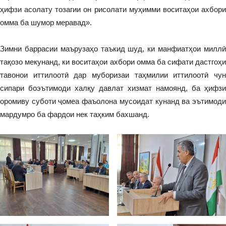
ҳифзи асолату тозагии он рисолати муҳимми воситаҳои ахбори
омма ба шумор меравад».
Зимни баррасии маърузаҳо таъкид шуд, ки манфиатҳои миллӣ
тақозо мекунанд, ки воситаҳои ахбори омма ба сифати дастгоҳи
тавонои иттилоотӣ дар муборизаи таҳмилии иттилоотӣ чун
сипари боэътимоди халқу давлат хизмат намоянд, ба ҳифзи
оромиву суботи ҷомеа фаъолона мусоидат кунанд ва эътимоди
мардумро ба фардои нек таҳким бахшанд.