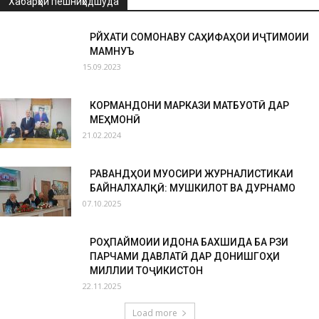
Хабарҳои пешниҳодшуда
РӮЙХАТИ СОМОНАВУ САҲИФАҲОИ ИҶТИМОИИ
МАМНУЪ
15.09.2023
КОРМАНДОНИ МАРКАЗИ МАТБУОТӢ ДАР
МЕҲМОНӢ
21.02.2024
РАВАНДҲОИ МУОСИРИ ЖУРНАЛИСТИКАИ
БАЙНАЛХАЛҚӢ: МУШКИЛОТ ВА ДУРНАМО
07.10.2025
РОҲПАЙМОИИ ИДОНА БАХШИДА БА РӮЗИ
ПАРЧАМИ ДАВЛАТӢ ДАР ДОНИШГОҲИ
МИЛЛИИ ТОҶИКИСТОН
22.11.2025
Load more