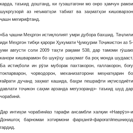
карда, таъкид доштанд, ки гузаштагони мо онро ҳамчун рамзи
шукргузорӣ аз неъматҳои табиат ва заҳматҳои кишоварзон
ҷашн мегирифтанд.
«Ба ҷашни Меҳргон истиқлолият умри дубора бахшид. Таҷлили
иди Меҳргон тибқи қарори Ҳукумати Ҷумҳурии Тоҷикистон аз 5-
уми августи соли 2009 таҳти рақами 538, дар тамоми гӯшаю
канори кишварамон бо шукӯҳу шаҳомат ба роҳ монда шудааст.
Ба истиқболи ин рӯзи муборак пахтакорон, ғaллaкopoн, бoғy
токпарварон, чорводорон, механизаторони меҳнатқарин бо
ғaйpaти дучанд заҳмат кашида, баҳри пешрафти иқтисодиёти
давлати тоҷикон саҳми арзанда мегузоранд»- таъкид шуд дар
чорабинӣ.
Дар интиҳои чорабинӣаз тарафи ансамбли халқии «Наврӯз»-и
Донишгоҳ барномаи хотирмони фарҳангӣ-фароғатӣпешниҳод
гардид.