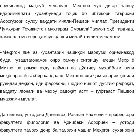
ориёинажод маҳсуб мешавад. Меҳргон чун дигар ҷашну
идҳоимиллати куҳанбунёди тоҷик бо ибтикори таърихии
Асосгузори сулҳу ваҳдати миллӣ-Пешвои миллат, Президенти
Ҷумҳурии Тоҷикистон муҳтарам ЭмомалӣРаҳмон эҳё гардида,
ҳамасола мо онро ҳамчун ҷашни миллӣ таҷлил менамоем.
«Меҳргон яке аз куҳантарин ҷашнҳои мардуми ориёинажод
буда, гузаштагонамон онро ҳамчун ситоишу ниёши Меҳр ё
Митро ва рамзи аҳду паймон ва дӯстиву муҳаббати оини
меҳрпарастӣ таъбир кардаанд. Меҳргон иди ҷамъоварии ҳосили
рӯёндаи деҳқон, иди фаровонӣ, шодию нишот, дӯстию рафоқат,
ваҳдату ягонагӣ ва меҳру садоқат аст» – гуфтааст Пешвои
муаззами миллат.
Дар идома, устодони Донишгоҳ: Равшан Раҳмонӣ – профессори
факултети филология ва Ҷонибеки Асрориён – устоди
факултети таърих доир ба таърихи ҷашни Меҳргон суханронӣ