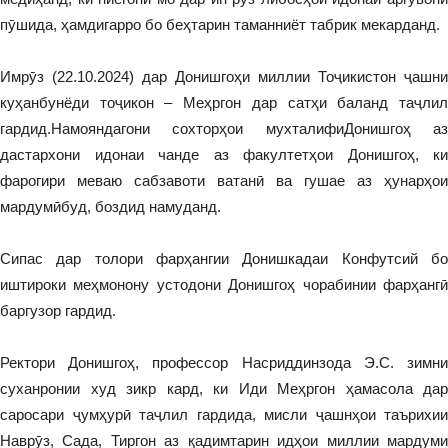
пӯшида, ҳамдигарро бо беҳтарин таманниёт табрик мекарданд.
Имрӯз (22.10.2024) дар Донишгоҳи миллии Тоҷикистон ҷашни
куҳанбунёди тоҷикон – Меҳргон дар сатҳи баланд таҷлил
гардид.Намояндагони сохторҳои мухталифиДонишгоҳ аз
дастархони идонаи чанде аз факултетҳои Донишгоҳ, ки
фарогири меваю сабзавоти ватанӣ ва гушае аз ҳунарҳои
мардумӣбуд, боздид намуданд.
Сипас дар толори фарҳангии Донишкадаи Конфутсий бо
иштироки меҳмонону устодони Донишгоҳ чорабинии фарҳангӣ
баргузор гардид.
Ректори Донишгоҳ, профессор Насриддинзода Э.С. зимни
суханронии худ зикр кард, ки Иди Меҳргон ҳамасола дар
саросари ҷумҳурӣ таҷлил гардида, мисли ҷашнҳои таърихии
Наврӯз, Сада, Тиргон аз қадимтарин идҳои миллии мардуми