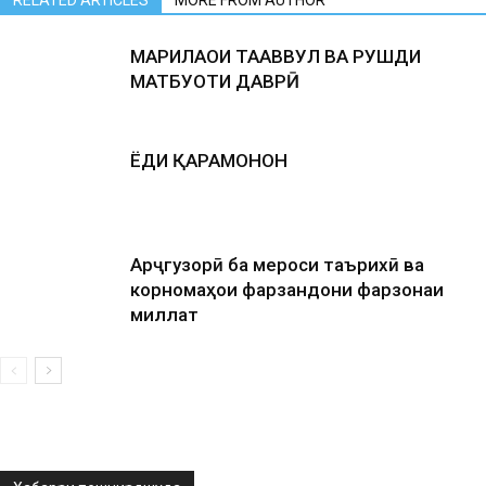
RELATED ARTICLES
MORE FROM AUTHOR
МАРҲИЛАҲОИ ТАҲАВВУЛ ВА РУШДИ
МАТБУОТИ ДАВРӢ
ЁДИ ҚАҲРАМОНОН
Арҷгузорӣ ба мероси таърихӣ ва
корномаҳои фарзандони фарзонаи
миллат