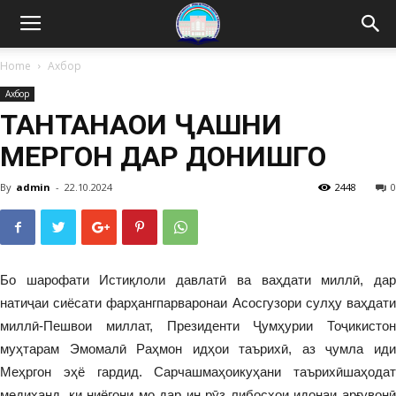
Home
Ахбор
Ахбор
ТАНТАНАҲОИ ҶАШНИ
МЕҲРГОН ДАР ДОНИШГОҲ
By
admin
-
22.10.2024
2448
0
Бо шарофати Истиқлоли давлатӣ ва ваҳдати миллӣ, дар
натиҷаи сиёсати фарҳангпарваронаи Асосгузори сулҳу ваҳдати
миллӣ-Пешвои миллат, Президенти Ҷумҳурии Тоҷикистон
муҳтарам Эмомалӣ Раҳмон идҳои таърихӣ, аз ҷумла иди
Меҳргон эҳё гардид. Сарчашмаҳоикуҳани таърихӣшаҳодат
медиҳанд, ки ниёгони мо дар ин рӯз либосҳои идонаи арғувонӣ