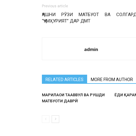
Previous article
ҶАШНИ РӮЗИ МАТБУОТ ВА СОЛГАР
“ҶУМҲУРИЯТ” ДАР ДМТ
admin
RELATED ARTICLES
MORE FROM AUTHOR
МАРҲИЛАҲОИ ТАҲАВВУЛ ВА РУШДИ
ЁДИ ҚАҲР
МАТБУОТИ ДАВРӢ