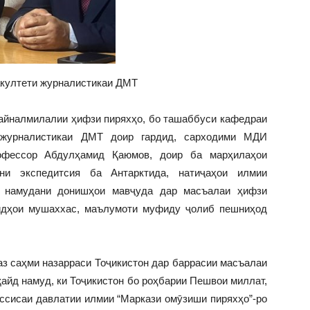
акултети журналистикаи ДМТ
байналмилалии ҳифзи пиряхҳо, бо ташаббуси кафедраи
 журналистикаи ДМТ доир гардид, сарходими МДИ
офессор Абдулҳамид Қаюмов, доир ба марҳилаҳои
ни экспедитсия ба Антарктида, натиҷаҳои илмии
қ намудани донишҳои мавҷуда дар масъалаи ҳифзи
айдҳои мушаххас, маълумоти муфиду ҷолиб пешниҳод
з саҳми назарраси Тоҷикистон дар баррасии масъалаи
қайд намуд, ки Тоҷикистон бо роҳбарии Пешвои миллат,
ссисаи давлатии илмии “Маркази омӯзиши пиряхҳо”-ро