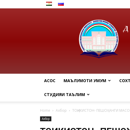
АСОСӢ
МАЪЛУМОТИ УМУМӢ
СОХ
СТУДИЯИ ТАЪЛИМӢ
Home
Ахбор
ТОҶИКИСТОН- ПЕШОҲАНГИ МАСО
Ахбор