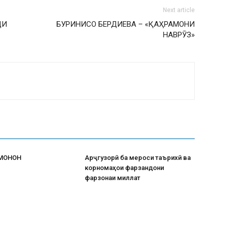
Next article
ДИ
БУРИНИСО БЕРДИЕВА – «ҚАҲРАМОНИ
НАВРӮЗ»
АМОНОН
Арҷгузорӣ ба мероси таърихӣ ва
корномаҳои фарзандони
фарзонаи миллат