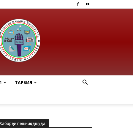
Ӣ
ТАРБИЯ
Хабарҳои пешниҳодшуда