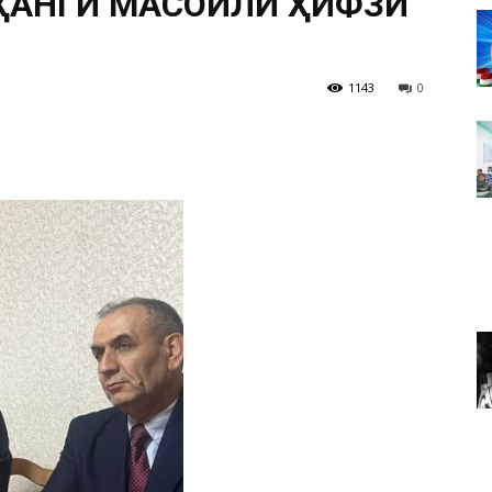
ОҲАНГИ МАСОИЛИ ҲИФЗИ
Н
1143
0