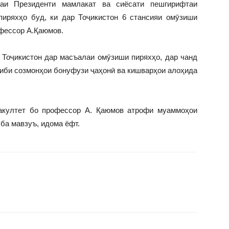
таи Президенти мамлакат ва сиёсати пешгирифтаи
иряхҳо буд, ки дар Тоҷикистон 6 стансияи омӯзиши
офессор А.Қаюмов.
 Тоҷикистон дар масъалаи омӯзиши пиряхҳо, дар чанд
ниби созмонҳои бонуфузи ҷаҳонӣ ва кишварҳои алоҳида
акултет бо профессор А. Қаюмов атрофи муаммоҳои
ба мавзуъ, идома ёфт.