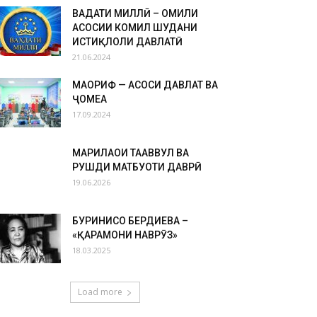
ВАҲДАТИ МИЛЛӢ – ОМИЛИ
АСОСИИ КОМИЛ ШУДАНИ
ИСТИҚЛОЛИ ДАВЛАТӢ
21.06.2024
МАОРИФ — АСОСИ ДАВЛАТ ВА
ҶОМЕА
17.09.2024
МАРҲИЛАҲОИ ТАҲАВВУЛ ВА
РУШДИ МАТБУОТИ ДАВРӢ
19.06.2026
БУРИНИСО БЕРДИЕВА –
«ҚАҲРАМОНИ НАВРӮЗ»
18.03.2025
Load more