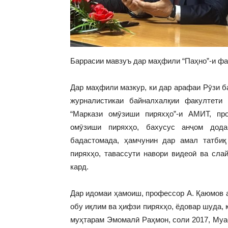
Баррасии мавзуъ дар маҳфили “Паҳно”-и ф
Дар маҳфили мазкур, ки дар арафаи Рӯзи 
журналистикаи байналхалқии факултети
“Маркази омӯзиши пиряхҳо”-и АМИТ, пр
омӯзиши пиряхҳо, бахусус анҷом дода
бадастомада, ҳамчунин дар амал татби
пиряхҳо, тавассути навори видеоӣ ва сл
кард.
Дар идомаи ҳамоиш, профессор А. Қаюмов а
обу иқлим ва ҳифзи пиряхҳо, ёдовар шуда, 
муҳтарам Эмомалӣ Раҳмон, соли 2017, Муа