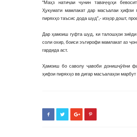
“Маҳз натиҷаи чунин таваҷҷуҳи бевоси
Ҳукумати мамлакат дар масъалаи ҳифзи п
пиряхҳо таъсис дода шуд”,- изҳор дошт, пр
Дар ҳамоиш гуфта шуд, ки талошҳои зиёди
соли охир, боиси эътирофи мамлакат аз ҷо
гардида аст.
Ҳамоиш бо саволу ҷавоби донишҷӯёни ф
ҳифзи пиряхҳо вв дигар масъалаҳои марбут 