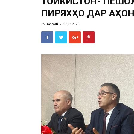
ТОҶИКИСТОН- ПЕШ
ПИРЯХҲО ДАР ҶАҲО
By
admin
-
17.03.2025