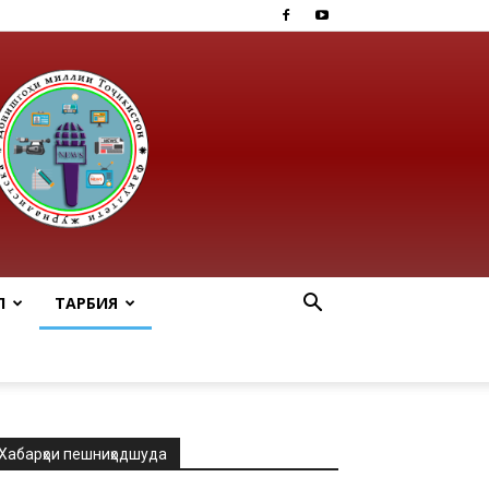
Ӣ
ТАРБИЯ
Хабарҳои пешниҳодшуда