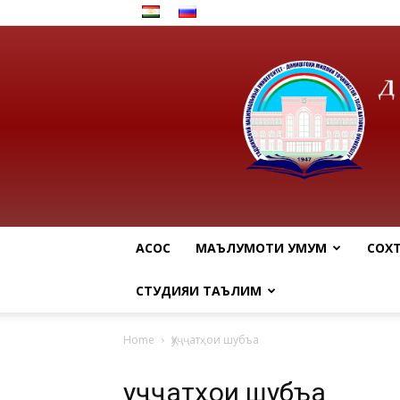
АСОСӢ
МАЪЛУМОТИ УМУМӢ
СОХ
СТУДИЯИ ТАЪЛИМӢ
Home
Ҳуҷҷатҳои шубъа
Ҳуҷҷатҳои шубъа