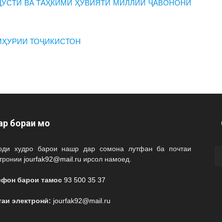
ДЎСТӢ ВА ТАҲКИМИ ҲУВИЯТИ МИЛЛИИ ҶАВОНОНИ
МҲУРИИ ТОҶИКИСТОН
ар бораи мо
оди худро барои нашр дар сомона лутфан ба почтаи
ктронии
jourfak92@mail.ru
ирсол намоед.
ефон барои тамос
93 500 35 37
таи электронӣ:
jourfak92@mail.ru