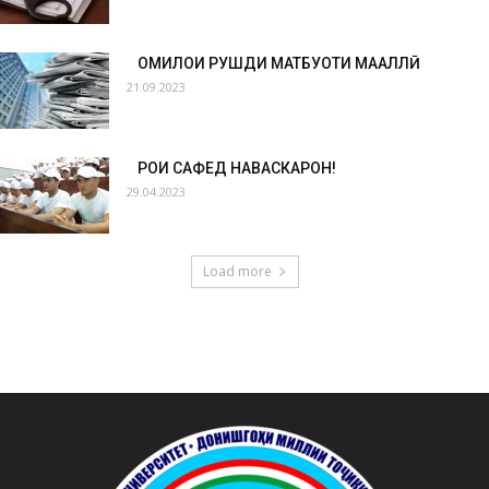
ОМИЛҲОИ РУШДИ МАТБУОТИ МАҲАЛЛӢ
21.09.2023
РОҲИ САФЕД НАВАСКАРОН!
29.04.2023
Load more