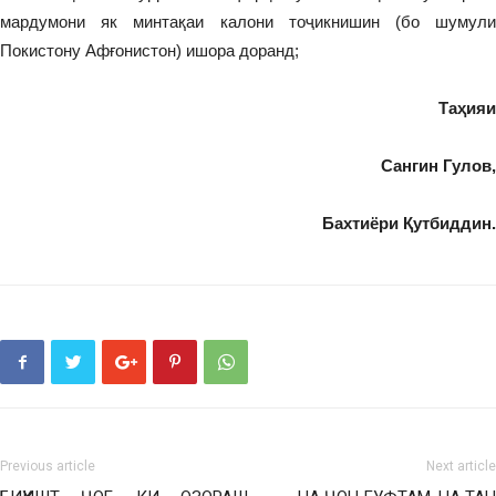
мардумони як минтақаи калони тоҷикнишин (бо шумули
Покистону Афғонистон) ишора доранд;
Таҳияи
Сангин Гулов,
Бахтиёри Қутбиддин.
Previous article
Next article