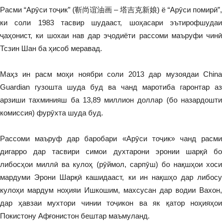
Расми “Арӯси тоҷик” (靳尚谊油画 – 塔吉克新娘) ё “Арӯси помирӣ”,
ки соли 1983 тасвир шудааст, шоҳасари эътирофшудаи
ҷаҳонист, ки шохаи нав дар эҷодиёти рассоми маъруфи чинӣ
Тсзин Шан ба ҳисоб меравад.
Маҳз ин расм моҳи ноябри соли 2013 дар музоядаи China
Guardian гузошта шуда буд ва чанд маротиба гаронтар аз
арзиши тахминияш ба 13,89 миллион доллар (бо назардошти
комиссия) фурӯхта шуда буд.
Рассоми маъруф дар баробари «Арӯси тоҷик» чанд расми
дигарро дар тасвири симои духтарони эронии шарқӣ бо
либосҳои миллӣ ва кулоҳ (рӯймол, сарпӯш) бо нақшҳои хоси
мардуми Эрони Шарқӣ кашидааст, ки ин нақшҳо дар либосу
кулоҳи мардум ноҳияи Ишкошим, махсусан дар водии Вахон,
дар ҳавзаи мухтори чинии тоҷикон ва як қатор ноҳияҳои
Покистону Афғонистон бештар маъмуланд.