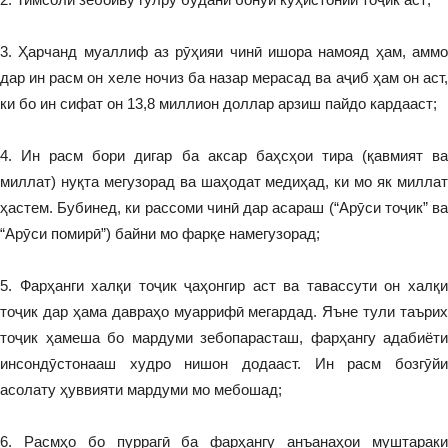
3. Ҳарчанд муаллиф аз рӯҳияи чинӣ ишора намояд ҳам, аммо
дар ин расм он хеле ночиз ба назар мерасад ва аҷиб ҳам он аст,
ки бо ин сифат он 13,8 миллион доллар арзиш пайдо кардааст;
4. Ин расм бори дигар ба аксар баҳсҳои тира (қавмият ва
миллат) нуқта мегузорад ва шаҳодат медиҳад, ки мо як миллат
ҳастем. Бубинед, ки рассоми чинӣ дар асараш (“Арӯси тоҷик” ва
“Арӯси помирӣ”) байни мо фарқе намегузорад;
5. Фарҳанги халқи тоҷик ҷаҳонгир аст ва тавассути он халқи
тоҷик дар ҳама давраҳо муаррифӣ мегардад. Яъне тули таърих
тоҷик ҳамеша бо мардуми зебопарасташ, фарҳангу адабиёти
инсондӯстонааш худро нишон додааст. Ин расм бозгӯйи
асолату ҳуввияти мардуми мо мебошад;
6. Расмҳо бо пуррагӣ ба фарҳангу анъанаҳои муштараки