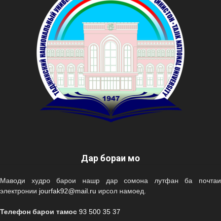
Дар бораи мо
Маводи худро барои нашр дар сомона лутфан ба почтаи
электронии
jourfak92@mail.ru
ирсол намоед.
Телефон барои тамос
93 500 35 37