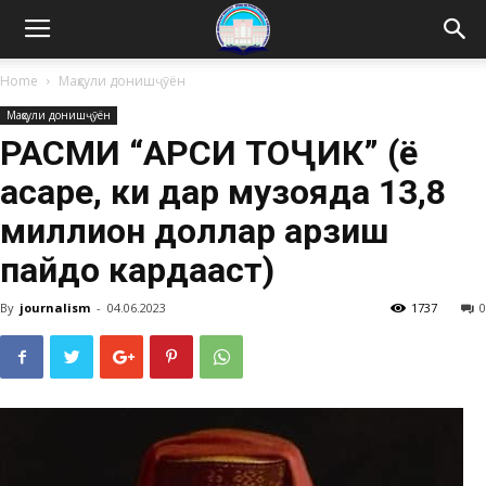
Home
Маҳсули донишҷӯён
Маҳсули донишҷӯён
РАСМИ “АРӮСИ ТОҶИК” (ё
асаре, ки дар музояда 13,8
миллион доллар арзиш
пайдо кардааст)
By
journalism
-
04.06.2023
1737
0