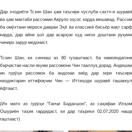
Дар эчодиёти Тсзин Шан ҳам таъсири «услуби сахт»-и шуравӣ
ва ҳам мактаби рассомии Аврупо эҳсос карда мешавад. Рассом
ба омӯхтани мероси давраи Эҳё ва классикӣ бисьёр вақт сарф
карда, дар айни ҳол дар асарҳои худ нигох доштани руҳияи
чиниро зарур медонист.
Тсзин Шан, ки синнаш аз 80 гузаштааст, ба намояндагони
барҷастаи насли якуми рассомони Чин тааллуқ дорад. Андешаи
ин гурӯҳи рассомон ба андозаи зиёд дар зери таъсири
наздиктарин иттифоқчии Чин — Иттиҳоди шуравӣ ташаккул
ёфтааст.
(Ин матн аз гурӯҳи “Ганҷи Бадахшон”, аз саҳифаи Илҳом
Ошуриён таҳия гардидаст, ки дар таърихи 02.07.2020 нашр
гаштааст)