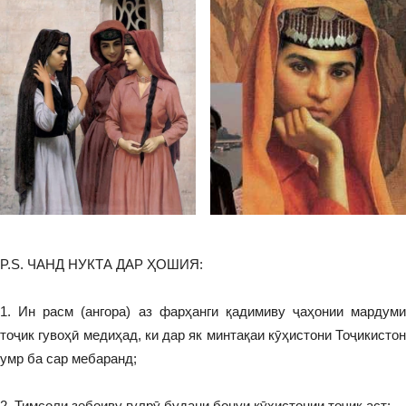
P.S. ЧАНД НУКТА ДАР ҲОШИЯ:
1. Ин расм (ангора) аз фарҳанги қадимиву ҷаҳонии мардуми
тоҷик гувоҳӣ медиҳад, ки дар як минтақаи кӯҳистони Тоҷикистон
умр ба сар мебаранд;
2. Тимсоли зебоиву гулрӯ будани бонуи кӯҳистонии тоҷик аст;