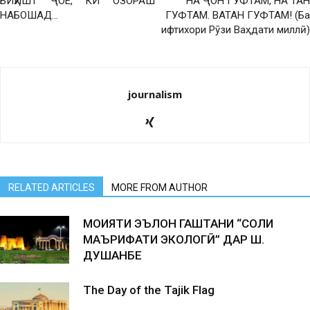
БИҲИШТ ҶОЕ, КИ ОЗОРАШ
НА ҶОН ГУФТАМ, НА ТАН
НАБОШАД…
ГУФТАМ. ВАТАН ГУФТАМ! (Ба
ифтихори Рӯзи Ваҳдати миллӣ)
journalism
RELATED ARTICLES
MORE FROM AUTHOR
МОҲИЯТИ ЭЪЛОН ГАШТАНИ “СОЛИ
МАЪРИФАТИ ЭКОЛОГӢ” ДАР Ш.
ДУШАНБЕ
The Day of the Tajik Flag