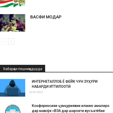
ВАСФИ МОДАР
Хабарҳои пешниҳодшуда
ИНТЕРНЕТҚАЛЛОБ Ё ФЕЙК ЧУН ЗУҲУРИ
НАБАРДИ ИТТИЛООТӢ
26.09.2023
Конференсияи ҷумҳуриявии илмию амалиро
дар мавзӯи «ВЭА дар шароити вусъатёбии