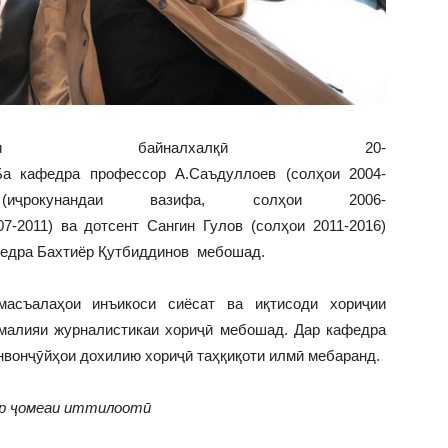
стикаи байналхалқӣ 20-
а кафедра профессор А.Саъдуллоев (солҳои 2004-
иҷрокунандаи вазифа, солҳои 2006-
7-2011) ва дотсент Сангин Гулов (солҳои 2011-2016)
афедра Бахтиёр Қутбиддинов мебошад.
асъалаҳои инъикоси сиёсат ва иқтисоди хориҷии
амалияи журналистикаи хориҷӣ мебошад. Дар кафедра
нвонҷӯйҳои дохилию хориҷӣ таҳқиқоти илмӣ мебаранд.
ар ҷомеаи иттилоотӣ