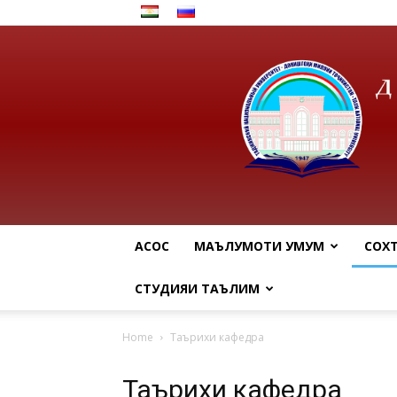
АСОСӢ
МАЪЛУМОТИ УМУМӢ
СОХ
СТУДИЯИ ТАЪЛИМӢ
Home
Таърихи кафедра
Таърихи кафедра