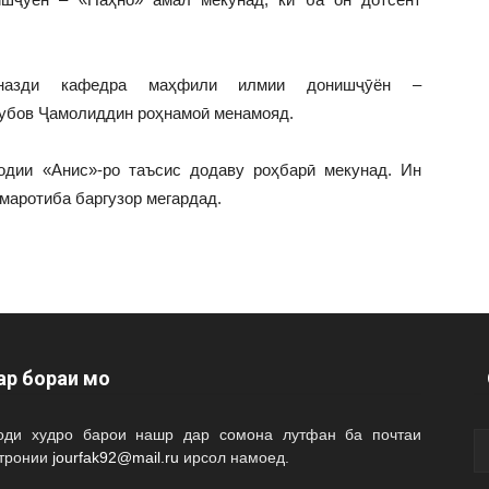
зди кафедра маҳфили илмии донишҷӯён –
Ёқубов Ҷамолиддин роҳнамоӣ менамояд.
дии «Анис»-ро таъсис додаву роҳбарӣ мекунад. Ин
маротиба баргузор мегардад.
ар бораи мо
оди худро барои нашр дар сомона лутфан ба почтаи
ктронии
jourfak92@mail.ru
ирсол намоед.