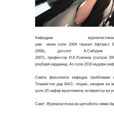
Кафедраи журнали
уми июни соли 2004 ташкил ёфтааст. Б
2006), дотсент А.Сабуров (
2007), профессор И.К.Усмонов (солҳои 200
роҳбарӣ кардаанд. Аз соли 2016 мудири к
Самти фаъолияти кафедра проблемаю м
Тоҷикистон дар ВАО, таърих, назария ва 
ҳоло 20 нафар муаллимону аспирантҳо ва у
Самт:
Журналистика ва иртиботи омма д