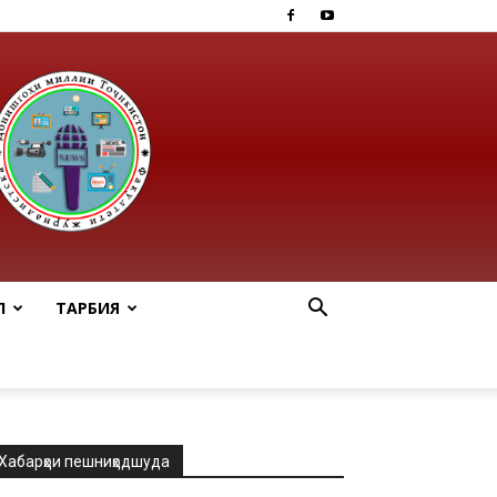
Ӣ
ТАРБИЯ
Хабарҳои пешниҳодшуда