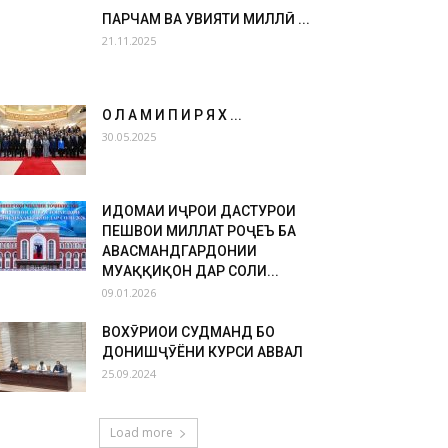
ПАРЧАМ ВА ҲУВИЯТИ МИЛЛӢ ...
21.11.2025
О Л А М И П И Р Я Х Ҳ...
30.05.2025
ИДОМАИ ИҶРОИ ДАСТУРҲОИ
ПЕШВОИ МИЛЛАТ РОҶЕЪ БА
ҲАВАСМАНДГАРДОНИИ
МУҲАҚҚИҚОН ДАР СОЛИ...
09.01.2026
ВОХӮРИҲОИ СУДМАНД БО
ДОНИШҶӮЁНИ КУРСИ АВВАЛ
25.09.2024
Load more