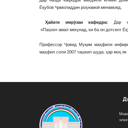
Ёқубов Ҷамолиддин роҳнамоӣ менамояд.
Ҳайати имрӯзаи кафедра:
Дар на
«Паҳно» амал мекунад, ки ба он дотсент 
Профессор Ҷовид Муқим маҳфили инфиро
маҳфил соли 2007 ташкил шуда, ҳар моҳ як 
Д
Мав
эле