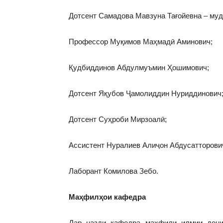
Дотсент Самадова Мавзуна Тағойевна – м
Профессор Муқимов Маҳмадӣ Аминович;
Қудбиддинов Абдулмуъмин Ҳошимович;
Дотсент Яқубов Ҷамолиддин Нуриддинови
Дотсент Суҳроби Мирзоалӣ;
Ассистент Нуралиев Алиҷон Абдусатторов
Лаборант Комилова Зебо.
Маҳфилҳои кафедра
Дар назди кафедра маҳфили илмии дони