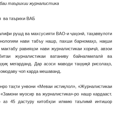
баи таърихии журналистика
я ва таърихи ВАБ
алифи рушд ва махсусияти ВАО-и ҷаҳонӣ, таҳаввулоти
хнологияи нави табъу нашр, пахши барномаҳо, нақши
 мактабу равияҳои нави журналистикаи хориҷӣ, авзои
битаи журналистикаи ватаниву байналмилалӣ ва
қиқ мегарданд. Дар асоси маводи таҳқиқӣ рисолаҳо,
 омодаву чоп карда мешаванд.
нро таҳти унвони «Меваи истиқлол», «Журналистикаи
 «Замони муосир ва журналистика»-ро нашр кардааст.
 аз 45 дастуру китобҳои илмию таълимӣ интишор