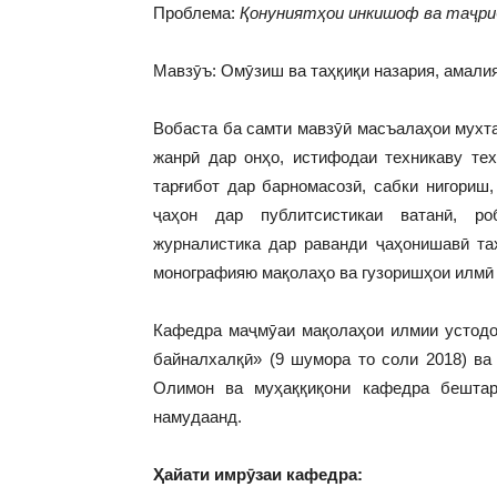
Проблема:
Қонуниятҳои инкишоф ва таҷри
Мавзӯъ: Омӯзиш ва таҳқиқи назария, амали
Вобаста ба самти мавзӯӣ масъалаҳои мухт
жанрӣ дар онҳо, истифодаи техникаву те
тарғибот дар барномасозӣ, сабки нигориш,
ҷаҳон дар публитсистикаи ватанӣ, ро
журналистика дар раванди ҷаҳонишавӣ таҳ
монографияю мақолаҳо ва гузоришҳои илмӣ
Кафедра маҷмӯаи мақолаҳои илмии устодо
байналхалқӣ» (9 шумора то соли 2018) ва
Олимон ва муҳаққиқони кафедра бештар
намудаанд.
Ҳайати имрӯзаи кафедра: