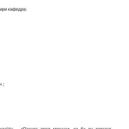
удири кафедра;
ч;
ич ;
шҷӯён – «Паҳно» амал мекунад, ки ба он дотсент