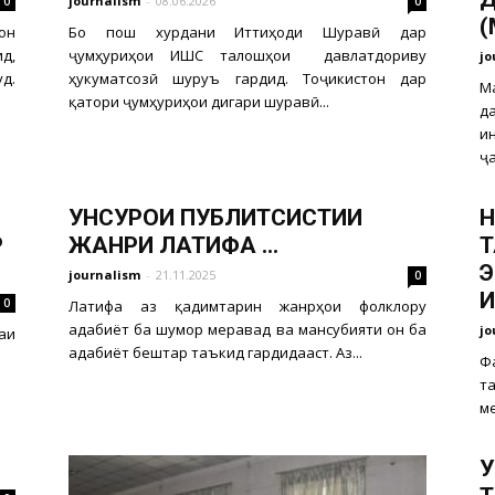
journalism
-
08.06.2026
0
0
(
он
Бо пош хурдани Иттиҳоди Шуравӣ дар
д,
ҷумҳуриҳои ИҶШС талошҳои давлатдориву
jo
д.
ҳукуматсозӣ шуруъ гардид. Тоҷикистон дар
М
қатори ҷумҳуриҳои дигари шуравӣ...
д
и
ҷа
УНСУРҲОИ ПУБЛИТСИСТИИ
Н
Р
ЖАНРИ ЛАТИФА ...
Т
Э
journalism
-
21.11.2025
0
И
0
Латифа аз қадимтарин жанрҳои фолклору
адабиёт ба шумор меравад ва мансубияти он ба
jo
аи
адабиёт бештар таъкид гардидааст. Аз...
Ф
т
ме
У