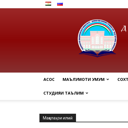
АСОСӢ
МАЪЛУМОТИ УМУМӢ
СОХ
СТУДИЯИ ТАЪЛИМӢ
Мақолаҳои илмӣ