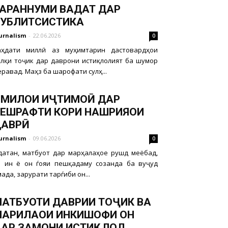
АРАННУМИ ВАҲДАТ ДАР
УБЛИТСИСТИКА
urnalism
-
22.06.2026
0
аҳдати миллӣ аз муҳимтарин дастовардҳои
алқи тоҷик дар даврони истиқлолият ба шумор
равад. Маҳз ба шарофати сулҳ...
МИЛҲОИ ИҶТИМОӢ ДАР
ЕШРАФТИ КОРИ НАШРИЯҲОИ
ДАВРӢ
urnalism
-
09.06.2026
0
датан, матбуот дар марҳалаҳое рушд меёбад,
и ин ё он ѓояи пешқадаму созанда ба вуҷуд
ада, зарурати тарѓиби он...
АТБУОТИ ДАВРИИ ТОҶИК ВА
АРҲИЛАҲОИ ИНКИШОФИ ОН
АР ЗАМОНИ ИСТИҚЛОЛ