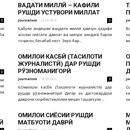
ВАҲДАТИ МИЛЛӢ – КАФИЛИ
Т
РУШДИ УСТУВОРИ МИЛЛАТ
П
journalism
-
23.06.2026
jo
0
0
ои
Қабули андешаи ваҳдати миллӣ ҳамчун ҳадафи
В
ба
асосии сиёсати давлат ва шиори зиндагӣ барои
х
тоҷикон, бесабаб нест. Зеро бар...
ме
ОМИЛҲОИ КАСБӢ (ТАҲСИЛОТИ
О
ЖУРНАЛИСТӢ) ДАР РУШДИ
П
РӮЗНОМАНИГОРӢ
0
journalism
-
18.06.2026
jo
0
аи
ии
6.Омилҳои касбӣ (Таҳсилоти журналистӣ) дар
О
ва
рушди рӯзноманигорӣ Дигар аз дастовардҳои
к
даврони соҳибистиқлолии меҳан ташаккули ...
ом
ОМИЛҲОИ СИЁСИИ РУШДИ
М
Ӣ
МАТБУОТИ ДАВРӢ
М
Д