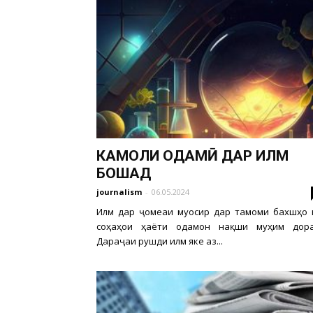
КАМОЛИ ОДАМӢ ДАР ИЛМ
БОШАД
journalism
-
06.05.2024
Илм дар ҷомеаи муосир дар тамоми бахшҳо 
соҳаҳои ҳаёти одамон нақши муҳим дора
Дараҷаи рушди илм яке аз...