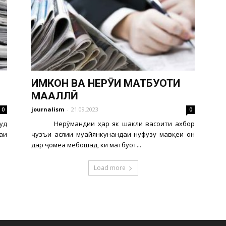
ИМКОН ВА НЕРӮИ МАТБУОТИ
МАҲАЛЛӢ
journalism
-
21.09.2023
0
0
ҷуд
Нерӯмандии ҳар як шакли васоити ахбор
аи
ҷузъи аслии муайянкунандаи нуфузу мавқеи он
дар ҷомеа мебошад, ки матбуот...
Load more