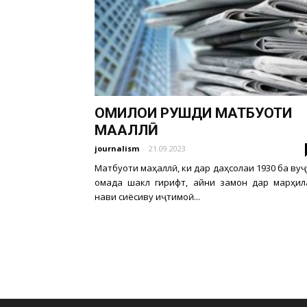
ОМИЛҲОИ РУШДИ МАТБУОТИ
МАҲАЛЛӢ
journalism
-
21.09.2023
Матбуоти маҳаллӣ, ки дар даҳсолаи 1930 ба ву
омада шакл гирифт, айни замон дар марҳил
нави сиёсиву иҷтимоӣ...