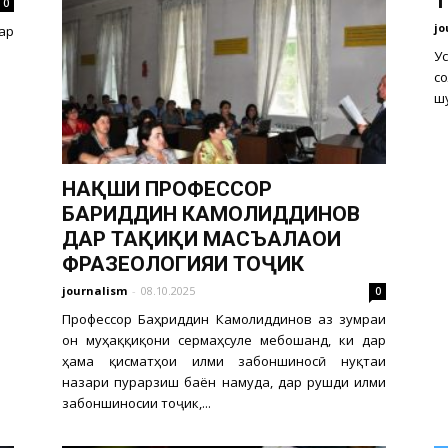
0
jo
ар
У
с
шу
НАҚШИ ПРОФЕССОР
БАҲРИДДИН КАМОЛИДДИНОВ
ДАР ТАҲҚИҚИ МАСЪАЛАҲОИ
ФРАЗЕОЛОГИЯИ ТОҶИК
journalism
-
08.10.2025
0
Профессор Баҳриддин Камолиддинов аз зумраи
он муҳаққиқони сермаҳсуле мебошанд, ки дар
ҳама қисматҳои илми забоншиносӣ нуқтаи
назари пурарзиш баён намуда, дар рушди илми
забоншиносии тоҷик,...