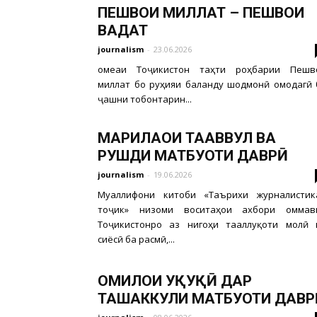
ПЕШВОИ МИЛЛАТ – ПЕШВОИ
ВАҲДАТ
journalism
-
23.06.2026
Ҷомеаи Тоҷикистон таҳти роҳбарии Пешв
миллат бо руҳияи баланду шодмонӣ омодагӣ 
ҷашни тобонтарин...
МАРҲИЛАҲОИ ТАҲАВВУЛ ВА
РУШДИ МАТБУОТИ ДАВРӢ
journalism
-
19.06.2026
Муаллифони китоби «Таърихи журналистик
тоҷик» низоми воситаҳои ахбори оммав
Тоҷикистонро аз нигоҳи тааллуқоти молӣ 
сиёсӣ ба расмӣ,...
ОМИЛҲОИ ҲУҚУҚӢ ДАР
ТАШАККУЛИ МАТБУОТИ ДАВР