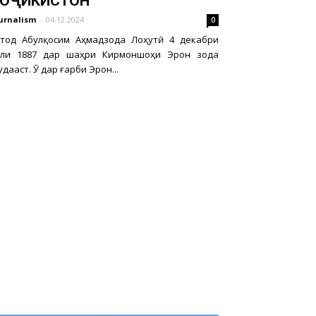
ТОҶИКИСТОН
urnalism
-
04.12.2024
0
стод Абулқосим Аҳмадзода Лоҳутӣ 4 декабри
оли 1887 дар шаҳри Кирмоншоҳи Эрон зода
дааст. Ӯ дар ғарби Эрон...