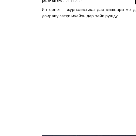
journalism
-
21.11.2025
Интернет – журналистика дар кишвари мо д
доираву сатҳи муайян дар пайи рушду...