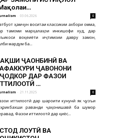
Мақолаи...
urnalism
-
03.06.2026
0
атбуот ҳамчун воситаи классикии ахбори омма,
ар тамоми марҳалаҳои инкишофи худ, дар
нъикоси воқеиёти иҷтимоии давру замон,
лби мардум ба...
АҚШИ ҶАҲОНБИНӢ ВА
АФАККУРИ ҶАВОНОНИ
ҶОДКОР ДАР ФАЗОИ
ТТИЛООТӢ ...
urnalism
-
21.11.2025
0
азои иттилоотӣ дар шароити кунунӣ як ҷузъи
аҳрикбахши раванди ҷаҳонишавӣ ба шумор
равад. Фазои иттилоотӣ дар қиёс...
СТОД ЛОҲУТӢ ВА