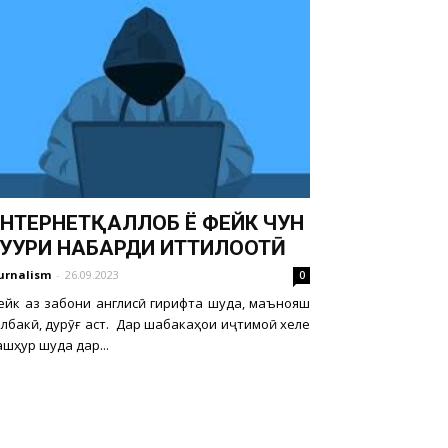
НТЕРНЕТҚАЛЛОБ Ё ФЕЙК ЧУН
УҲУРИ НАБАРДИ ИТТИЛООТӢ
urnalism
-
26.09.2023
0
ейк аз забони англисӣ гирифта шуда, маънояш
албакӣ, дурӯғ аст. Дар шабакаҳои иҷтимоӣ хеле
шҳур шуда дар...