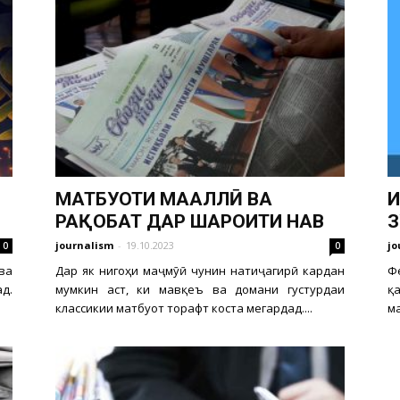
МАТБУОТИ МАҲАЛЛӢ ВА
И
РАҚОБАТ ДАР ШАРОИТИ НАВ
З
journalism
-
19.10.2023
jo
0
0
ва
Дар як нигоҳи маҷмӯӣ чунин натиҷагирӣ кардан
Ф
д.
мумкин аст, ки мавқеъ ва домани густурдаи
қ
классикии матбуот торафт коста мегардад....
ма