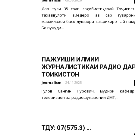
journalism
-
08.06.2026
Дар тули 35 соли соҳибистиқлолӣ Тоҷикист
таҳаввулоти зиёдеро аз сар гузарони
марҳилаҳои басо душвори таърихиро тай наму
Бо вуҷуди...
ПАЖУҲИШИ ИЛМИИ
ЖУРНАЛИСТИКАИ РАДИО ДА
ТОҲИКИСТОН
journalism
-
24.11.2025
Гулов Сангин Нурович, мудири кафедр
телевизион ва радиошунавонии ДМТ,...
ТДУ: 07(575.3) ...