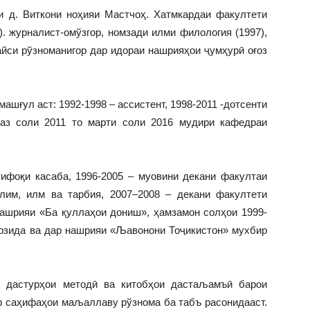
аи д. Виткони ноҳияи Мастчоҳ. Хатмкардаи факултети
). журналист-омўзгор, номзади илми филология (1997),
айси рўзноманигор дар идораи нашрияҳои ҷумҳурӣ оғоз
ашғул аст: 1992-1998 – ассистент, 1998-2011 -дотсенти
 аз соли 2011 то марти соли 2016 мудири кафедраи
тифоқи касаба, 1996-2005 – муовини декани факултаи
лим, илм ва тарбия, 2007–2008 – декани факултети
нашрияи «Ба қуллаҳои дониш», ҳамзамон солҳои 1999-
рзида ва дар нашрияи «Љавонони Тоҷикистон» мухбир
у дастурҳои методӣ ва китобҳои дастаљамъӣ барои
 саҳифаҳои маљаллаву рўзнома ба табъ расонидааст.