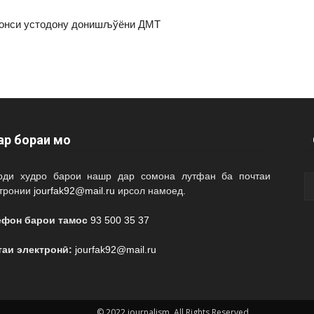
фронси устодону донишљўёни ДМТ
ар бораи мо
оди худро барои нашр дар сомона лутфан ба почтаи
ктронии
jourfak92@mail.ru
ирсол намоед.
ефон барои тамос
93 500 35 37
таи электронӣ:
jourfak92@mail.ru
© 2022 journalism. All Rights Reserved.