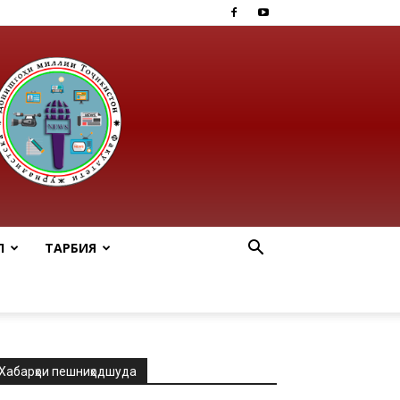
Ӣ
ТАРБИЯ
Хабарҳои пешниҳодшуда