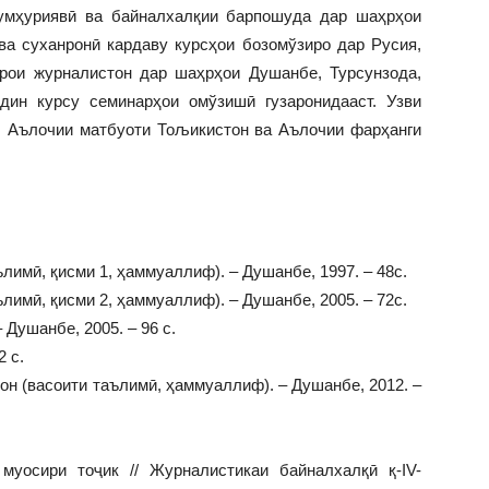
умҳуриявӣ ва байналхалқии барпошуда дар шаҳрҳои
ва суханронӣ кардаву курсҳои бозомўзиро дар Русия,
арои журналистон дар шаҳрҳои Душанбе, Турсунзода,
ндин курсу семинарҳои омўзишӣ гузаронидааст. Узви
, Аълочии матбуоти Тољикистон ва Аълочии фарҳанги
лимӣ, қисми 1, ҳаммуаллиф). – Душанбе, 1997. – 48с.
лимӣ, қисми 2, ҳаммуаллиф). – Душанбе, 2005. – 72с.
Душанбе, 2005. – 96 с.
2 с.
он (васоити таълимӣ, ҳаммуаллиф). – Душанбе, 2012. –
муосири тоҷик // Журналистикаи байналхалқӣ қ-IV-