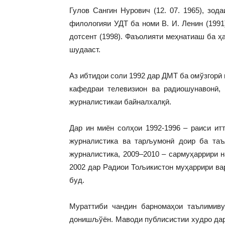
Гулов Сангин Нурович (12. 07. 1965), зод
филологияи УДТ ба номи В. И. Ленин (1991
дотсент (1998). Фаъолияти меҳнатиаш ба ҳ
шудааст.
Аз ибтидои соли 1992 дар ДМТ ба омўзгорӣ м
кафедраи телевизион ва радиошунавонӣ,
журналистикаи байналхалқӣ.
Дар ин миён солҳои 1992-1996 – раиси ит
журналистика ва тарљумонӣ доир ба таъ
журналистика, 2009–2010 – сармуҳаррири 
2002 дар Радиои Тољикистон муҳаррири ва
буд.
Мураттиби чандин барномаҳои таълимив
донишљўён. Маводи публисистии худро дар