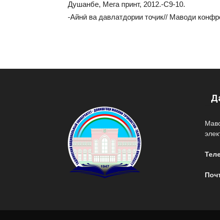
Душанбе, Мега принт, 2012.-С9-10.
-Айнӣ ва давлатдории тоҷик// Маводи кон
Д
Мав
эле
Тел
Поч