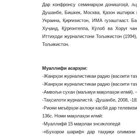
Дар конфронсу семинарҳои донишгоҳӣ, љ
Душанбе, Бишкек, Москва, Қазон иштирок 
Украина, Қирғизистон, ИМА гузаштааст. Б
Хуҷанд, Қӯрғонтеппа, Кӯлоб ва Хоруғ ча
Иттиҳоди журналистони Тољикистон (1994)
Тољикистон.
Муаллифи асарҳои:
-Жанрҳои журналистикаи радио (васоити таъ
-Жанрҳои журналистикаи радио (васоити таъ
-Амвољи сухан (маљмуи мақолаҳои илмӣ). – 
-Таҳсилоти журналистӣ. -Душанбе, 2008, -18
-Риояи меъёрҳои ахлоқи касбӣ дар телевизи
136с. Номи мақолаҳои илмӣ:
-Муаллифӣ 15 мақолаи энсиклопедӣ
-«Бухорои шариф» дар таҳқиқи олимони 