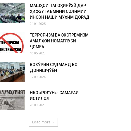
МАШҚҲОИ ПАГОҲИРЎЗӢ ДАР
ҲИФЗУ ТАЪМИНИ СОЛИМИИ
ИНСОН НАҚШИ МУҲИМ ДОРАД
04.01.2025
ТЕРРОРИЗМ ВА ЭКСТРЕМИЗМ
АМАЛҲОИ НОМАТЛУБИ
ҶОМЕА
10.05.2023
ВОХӮРИИ СУДМАНД БО
ДОНИШҶӮЁН
17.09.2024
НБО «РОҒУН»- САМАРАИ
ИСТИҚЛОЛ
28.09.2023
Load more