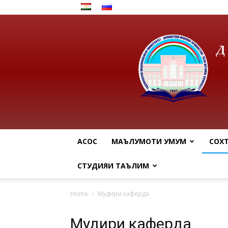
АСОСӢ
МАЪЛУМОТИ УМУМӢ
СОХ
СТУДИЯИ ТАЪЛИМӢ
Home
Мудири каферда
Мудири каферда