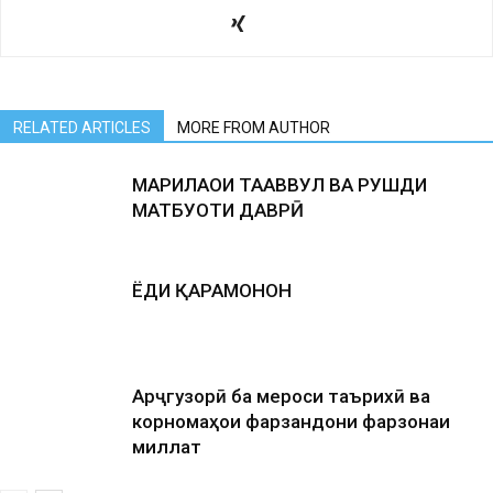
RELATED ARTICLES
MORE FROM AUTHOR
МАРҲИЛАҲОИ ТАҲАВВУЛ ВА РУШДИ
МАТБУОТИ ДАВРӢ
ЁДИ ҚАҲРАМОНОН
Арҷгузорӣ ба мероси таърихӣ ва
корномаҳои фарзандони фарзонаи
миллат