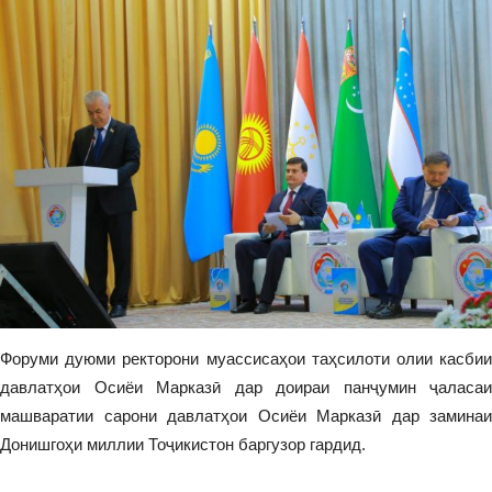
Форуми дуюми ректорони муассисаҳои таҳсилоти олии касбии
давлатҳои Осиёи Марказӣ дар доираи панҷумин ҷаласаи
машваратии сарони давлатҳои Осиёи Марказӣ дар заминаи
Донишгоҳи миллии Тоҷикистон баргузор гардид.