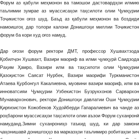
Форум аз қабули меҳмонон ва тамошои дастовардҳои илмию
таълимии зумрае аз муассисаҳои таҳсилоти олии Ҷумҳурии
Тоҷикистон оғоз шуд. Баъд аз қабули меҳмонон ва боздиди
намоишгоҳ дар толори калони Донишгоҳи миллии Тоҷикистон
форум ба кори худ оғоз намуд.
Дар оғози форум ректори ДМТ, профессор Хушвахтзода
Қобилҷон Хушвахт, Вазири маориф ва илми ҷумҳурӣ Саидзода
Раҳим Ҳамро, Вазири илм ва таҳсилоти олии Ҷумҳурии
Қазоқистон Саясат Нурбек, Вазири маорифи Туркманистон
Атаева Қурбонгул Какалиевна, муовини вазири маориф, илм ва
инноватсияи Ҷумҳурии Узбекистон Бузрукхонов Сарвархон
Мунавархонович, ректори Донишгоҳи давлатии Оши Ҷумҳурии
Қирғизистон Кожобеков Худойберди Гапаралиевич ва чанде аз
роҳбарони муассисаҳои таҳсилоти олии аъзои Форум суханронӣ
намуданд.Зимни суханрониҳо таъкид шуд, ки дар замони
ҷаҳонишавӣ донишгоҳҳо ва марказҳои таълимиро робитаҳои зич