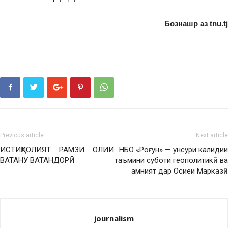
Бознашр аз tnu.tj
Previous article
Next article
ИСТИҚЛОЛИЯТ РАМЗИ ОЛИИ
НБО «Роғун» — унсури калидии
ВАТАНУ ВАТАНДОРӢ
таъмини суботи геополитикӣ ва
амният дар Осиёи Марказӣ
journalism