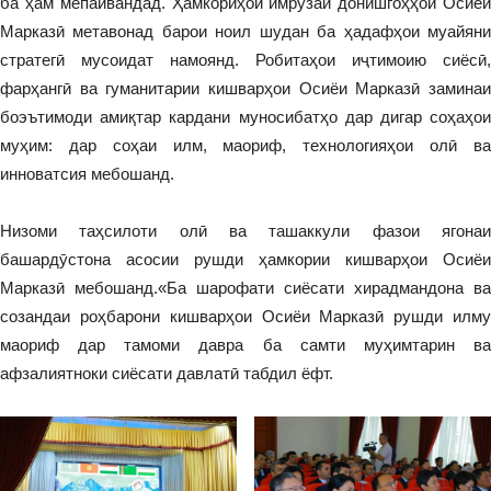
ба ҳам мепайвандад. Ҳамкориҳои имрӯзаи донишгоҳҳои Осиёи
Марказӣ метавонад барои ноил шудан ба ҳадафҳои муайяни
стратегӣ мусоидат намоянд. Робитаҳои иҷтимоию сиёсӣ,
фарҳангӣ ва гуманитарии кишварҳои Осиёи Марказӣ заминаи
боэътимоди амиқтар кардани муносибатҳо дар дигар соҳаҳои
муҳим: дар соҳаи илм, маориф, технологияҳои олӣ ва
инноватсия мебошанд.
Низоми таҳсилоти олӣ ва ташаккули фазои ягонаи
башардӯстона асосии рушди ҳамкории кишварҳои Осиёи
Марказӣ мебошанд.«Ба шарофати сиёсати хирадмандона ва
созандаи роҳбарони кишварҳои Осиёи Марказӣ рушди илму
маориф дар тамоми давра ба самти муҳимтарин ва
афзалиятноки сиёсати давлатӣ табдил ёфт.