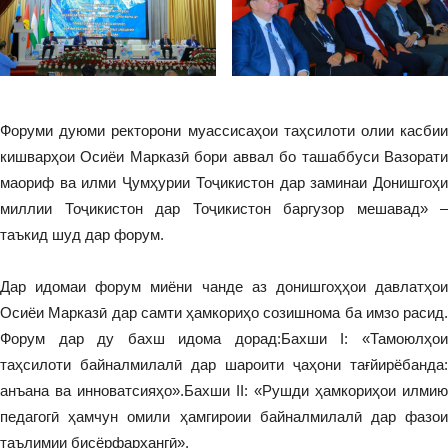
Форуми дуюми ректорони муассисаҳои таҳсилоти олии касбии
кишварҳои Осиёи Марказӣ бори аввал бо ташаббуси Вазорати
маориф ва илми Ҷумҳурии Тоҷикистон дар заминаи Донишгоҳи
миллии Тоҷикистон дар Тоҷикистон баргузор мешавад» –
таъкид шуд дар форум.
Дар идомаи форум миёни чанде аз донишгоҳҳои давлатҳои
Осиёи Марказӣ дар самти ҳамкориҳо созишнома ба имзо расид.
Форум дар ду бахш идома дорад:Бахши I: «Тамоюлҳои
таҳсилоти байналмилалӣ дар шароити ҷаҳони тағйирёбанда:
анъана ва инноватсияҳо».Бахши II: «Рушди ҳамкориҳои илмию
педагогӣ ҳамчун омили ҳамгироии байналмилалӣ дар фазои
таълимии бисёрфарҳангӣ».