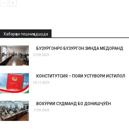
Хабарҳои пешниҳодшуда
БУЗУРГОНРО БУЗУРГОН ЗИНДА МЕДОРАНД
27.09.2023
КОНСТИТУТСИЯ – ПОЯИ УСТУВОРИ ИСТИҚЛОЛ
05.11.2025
ВОХӮРИИ СУДМАНД БО ДОНИШҶӮЁН
17.09.2024