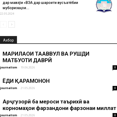
дар мавзӯи «ВЭА дар шароити вусъатёбии
муборизаҳои...
22.05.2024
Ахбор
МАРҲИЛАҲОИ ТАҲАВВУЛ ВА РУШДИ
МАТБУОТИ ДАВРӢ
journalism
-
19.06.2026
0
ЁДИ ҚАҲРАМОНОН
journalism
-
21.05.2026
0
Арҷгузорӣ ба мероси таърихӣ ва
корномаҳои фарзандони фарзонаи миллат
journalism
-
21.05.2026
0