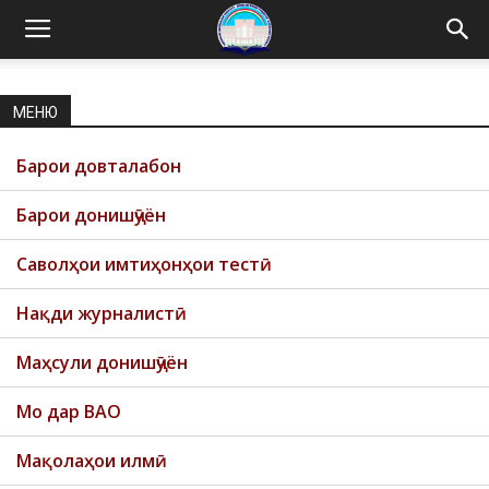
МЕНЮ
Previous
Next
Барои довталабон
Барои донишҷӯён
Саволҳои имтиҳонҳои тестӣ
Нақди журналистӣ
Маҳсули донишҷӯён
Мо дар ВАО
Мақолаҳои илмӣ