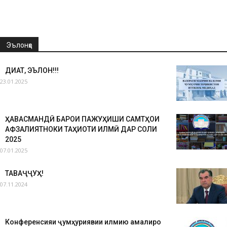
Эълонҳо
ДИҚҚАТ, ЭЪЛОН!!!
23.01.2025
ҲАВАСМАНДӢ БАРОИ ПАЖУҲИШИ САМТҲОИ
АФЗАЛИЯТНОКИ ТАҲҚИҚОТИ ИЛМӢ ДАР СОЛИ
2025
07.01.2025
ТАВАҶҶУҲ!
07.11.2024
Конференсияи ҷумҳуриявии илмию амалиро