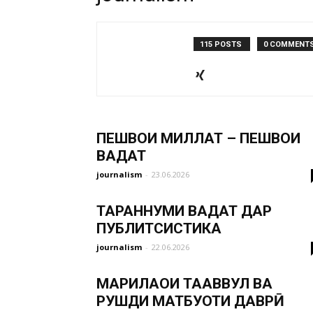
115 POSTS
0 COMMENT
ПЕШВОИ МИЛЛАТ – ПЕШВОИ
ВАҲДАТ
journalism
-
23.06.2026
ТАРАННУМИ ВАҲДАТ ДАР
ПУБЛИТСИСТИКА
journalism
-
22.06.2026
МАРҲИЛАҲОИ ТАҲАВВУЛ ВА
РУШДИ МАТБУОТИ ДАВРӢ