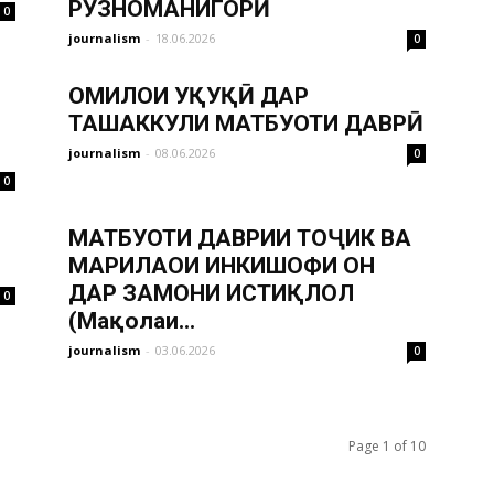
РӮЗНОМАНИГОРӢ
0
journalism
-
18.06.2026
0
ОМИЛҲОИ ҲУҚУҚӢ ДАР
ТАШАККУЛИ МАТБУОТИ ДАВРӢ
journalism
-
08.06.2026
0
0
МАТБУОТИ ДАВРИИ ТОҶИК ВА
МАРҲИЛАҲОИ ИНКИШОФИ ОН
ДАР ЗАМОНИ ИСТИҚЛОЛ
0
(Мақолаи...
journalism
-
03.06.2026
0
Page 1 of 10