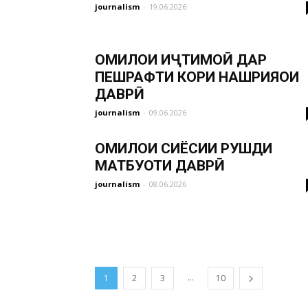
journalism
-
19.06.2026
ОМИЛҲОИ ИҶТИМОӢ ДАР
ПЕШРАФТИ КОРИ НАШРИЯҲОИ
ДАВРӢ
journalism
-
09.06.2026
ОМИЛҲОИ СИЁСИИ РУШДИ
МАТБУОТИ ДАВРӢ
journalism
-
08.06.2026
...
1
2
3
10