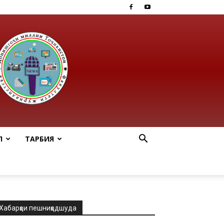
Ӣ
ТАРБИЯ
Хабарҳои пешниҳодшуда