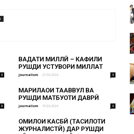
S
ВАҲДАТИ МИЛЛӢ – КАФИЛИ
РУШДИ УСТУВОРИ МИЛЛАТ
journalism
-
23.06.2026
0
0
МАРҲИЛАҲОИ ТАҲАВВУЛ ВА
РУШДИ МАТБУОТИ ДАВРӢ
journalism
-
19.06.2026
0
0
ОМИЛҲОИ КАСБӢ (ТАҲСИЛОТИ
ЖУРНАЛИСТӢ) ДАР РУШДИ