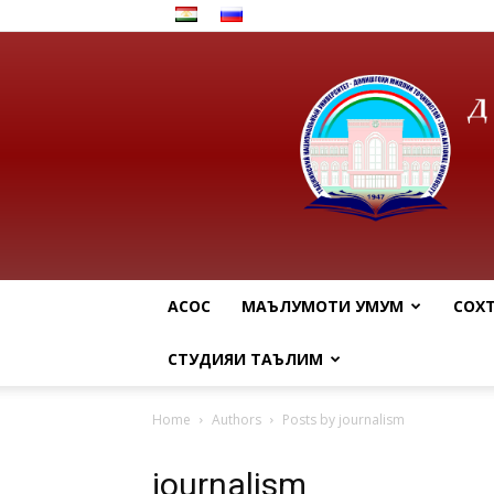
АСОСӢ
МАЪЛУМОТИ УМУМӢ
СОХ
СТУДИЯИ ТАЪЛИМӢ
Home
Authors
Posts by journalism
journalism