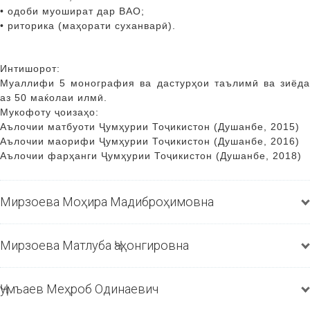
• одоби муошират дар ВАО;
• риторика (маҳорати суханварӣ).
Интишорот:
Муаллифи 5 монография ва дастурҳои таълимӣ ва зиёда
аз 50 маќолаи илмӣ.
Мукофоту ҷоизаҳо:
Аълочии матбуоти Ҷумҳурии Тоҷикистон (Душанбе, 2015)
Аълочии маорифи Ҷумҳурии Тоҷикистон (Душанбе, 2016)
Аълочии фарҳанги Ҷумҳурии Тоҷикистон (Душанбе, 2018)
Мирзоева Моҳира Мадиброҳимовна
Мирзоева Матлуба Ҷаҳонгировна
Ҷумъаев Меҳроб Одинаевич