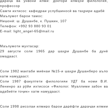
Дараҷа ва унвони илмӣ: доктори илмҳои филология,
профессор
Самти ихтисос: кафедраи услубшиносӣ ва таҳрири адабӣ
Маълумот барои тамос:
Нишонӣ: ш. Душанбе, к. Пушкин, 107
Телефон: +992 93 880 93 01
E-mail: light_angel-65@mail.ru
Маълумоти мухтасар:
29 августи соли 1965 дар шаҳри Душанбе ба дунё
омадааст.
Соли 1982 мактаби миёнаи №15-и шаҳри Душанберо аъло
хатм намудааст.
Соли 1987 факултети филологияи УДТ ба номи В.И.
Ленинро аз рӯйи ихтисоси «Филолог. Муаллими забон ва
адабиёти тоҷик» хатм намудааст.
Соли 1998 рисолаи илмиро барои дарёфти дараҷаи илмии