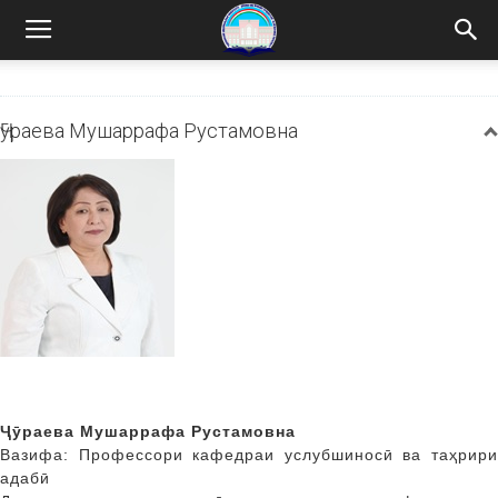
Ҷӯраева Мушаррафа Рустамовна
Ҷӯраева Мушаррафа Рустамовна
Вазифа: Профессори кафедраи услубшиносӣ ва таҳрири
адабӣ