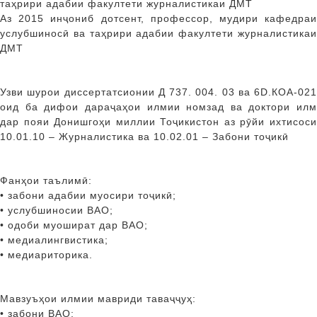
таҳрири адабии факултети журналистикаи ДМТ
Аз 2015 инҷониб дотсент, профессор, мудири кафедраи
услубшиносӣ ва таҳрири адабии факултети журналистикаи
ДМТ
Узви шурои диссертатсионии Д 737. 004. 03 ва 6D.КОА-021
оид ба дифои дараҷаҳои илмии номзад ва доктори илм
дар пояи Донишгоҳи миллии Тоҷикистон аз рӯйи ихтисоси
10.01.10 – Журналистика ва 10.02.01 – Забони тоҷикӣ
Фанҳои таълимӣ:
• забони адабии муосири тоҷикӣ;
• услубшиносии ВАО;
• одоби муошират дар ВАО;
• медиалингвистика;
• медиариторика.
Мавзуъҳои илмии мавриди таваҷҷуҳ:
• забони ВАО;