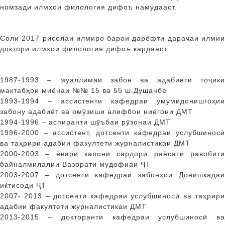
номзади илмҳои филология дифоъ намудааст.
Соли 2017 рисолаи илмиро барои дарёфти дараҷаи илмии
доктори илмҳои филология дифоъ кардааст.
1987-1993 – муаллимаи забон ва адабиёти тоҷики
мактабҳои миёнаи №№ 15 ва 55 ш.Душанбе
1993-1994 – ассистенти кафедраи умумидонишгоҳии
забону адабиёт ва омӯзиши алифбои ниёгони ДМТ
1994-1996 – аспиранти шӯъбаи рӯзонаи ДМТ
1996-2000 – ассистент, дотсенти кафедраи услубшиносӣ
ва таҳрири адабии факултети журналистикаи ДМТ
2000-2003 – ёвари калони сардори раёсати равобити
байналмилалии Вазорати мудофиаи ҶТ
2003-2007 – дотсенти кафедраи забонҳои Донишкадаи
иќтисоди ҶТ
2007- 2013 – дотсенти кафедраи услубшиносӣ ва таҳрири
адабии факултети журналистикаи ДМТ
2013-2015 – докторанти кафедраи услубшиносӣ ва