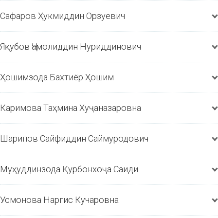
Сафаров Ҳукмиддин Орзуевич
Яқубов Ҷамолиддин Нуриддинович
Ҳошимзода Бахтиёр Ҳошим
Мирзоева Моҳира Мадиброҳимовна
Каримова Таҳмина Хуҷаназаровна
Вазифа:
профессори кафедра
Дараҷа ва унвони илмӣ:
доктори илмҳои филология,
Шарипов Сайфиддин Саймуродович
профессор
Самти ихтисос:
кафедраи услубшиносӣ ва таҳрири адабӣ
Муҳуддинзода Қурбонхоҷа Саиди
Маълумот барои тамос:
Усмонова Наргис Кучаровна
Нишонӣ: ш. Душанбе, к. Алишери Навоӣ, 75, ҳ. 28