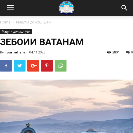
Home
Маҳсули донишҷӯён
Маҳсули донишҷӯён
ЗЕБОИИ ВАТАНАМ
By
journalism
-
04.11.2023
2801
0