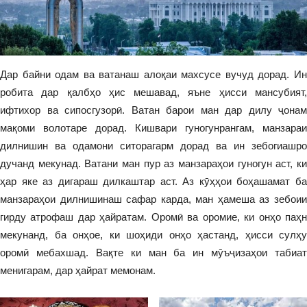
Дар байни одам ва ватанаш алоқаи махсусе вучуд дорад. Ин
робита дар қалбҳо ҳис мешавад, яъне ҳисси мансубият,
ифтихор ва сипосгузорӣ. Ватан барои ман дар дилу ҷонам
мақоми волотаре дорад. Кишвари гуногунрангам, манзараи
дилнишин ва одамони ситорагарм дорад ва ин зебогиашро
дучанд мекунад. Ватани ман пур аз манзараҳои гуногун аст, ки
ҳар яке аз дигараш дилкаштар аст. Аз кӯҳҳои боҳашамат ба
манзараҳои дилнишинаш сафар карда, ман ҳамеша аз зебоии
гирду атрофаш дар ҳайратам. Оромӣ ва оромие, ки онҳо паҳн
мекунанд, ба онҳое, ки шоҳиди онҳо ҳастанд, ҳисси сулҳу
оромӣ мебахшад. Вақте ки ман ба ин мӯъҷизаҳои табиат
менигарам, дар ҳайрат мемонам.