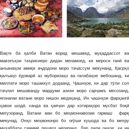
Вақте ба қалби Ватан ворид мешавед, муқаддассот ва
мавзеъҳои таърихиеро дидан менамоед, ки мероси ғанӣ ва
анъанаҳои амиқи аҷдодони моро таҷассум мекунанд. Қасрҳо
қалъаҳо ёдоварӣ аз муборизаҳо ва ғалабаҳое мебошанд, ки
миллати моро ташаккул додаанд. Ҷашнҳое, ки дар тӯли сол
таҷлил мешаванду мардуми азизи моро сарҷамъ месозанд,
ягонагии ватани моро нишон медиҳанд. Ин ҷашнҳои фарҳангӣ
ҳавои шодӣ, ханда ва ҳаяҷон дар хотираҳоро мусбат боқӣ
мегузоранд. Ватани ман бо меҳмоннавозии гармаш фарқ
мекунад. Онҳо меҳмононро бо оғӯши кушода ва бо мехру
мухаббати самимӣ пешвоз мегиранд. Дар дили онҳое, ки ин