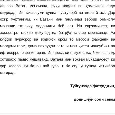
диёрро Ватан меноманд, рӯҳи ваҳдат ва ҳамфикрӣ садо
медиҳад. Ин таҷассуми қувват, устуворӣ ва ягонагӣ аст. Дар
охир гуфтаниам, ки Ватани ман ганљинаи зебоии бемислу
монанди таъриху маданияти бой аст. Ин сарзаминест, ки
эҳсосотро тасхир мекунад ва ба рӯҳ таъсир мерасонад. Аз
кӯҳҳои пурасрор ва водиҳои ором то мероси фарҳангӣ ва
мардуми гарм, ҳама паҳлӯҳои ватани ман ҳисси мансубият ва
ифтихорро фаро мегирад. Ин ҷоест, ки орзуҳо амалӣ мешаванд,
хотираҳо пайдо мешаванд. Ватани ман воқеан муқаддасест, ки
ҳар касеро, ки ба он пой гузошт бо оғӯши кушод истиқбол
мегирад.
Тӯйғунзода фатҳиддин,
донишҷӯи соли сеюм